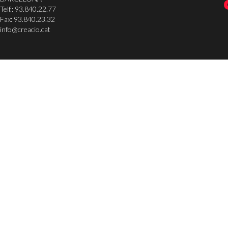
Telf.: 93.840.22.77
Fax: 93.840.23.32
info@creacio.cat