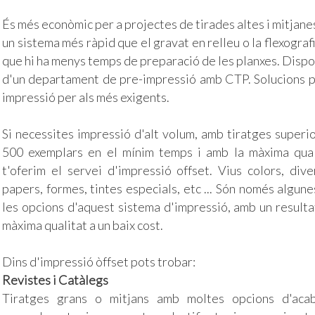
És més econòmic per a projectes de tirades altes i mitjane
un sistema més ràpid que el gravat en relleu o la flexografi
que hi ha menys temps de preparació de les planxes. Disp
d'un departament de pre-impressió amb CTP. Solucions p
impressió per als més exigents.
Si necessites impressió d'alt volum, amb tiratges superio
500 exemplars en el mínim temps i amb la màxima qual
t'oferim el servei d'impressió offset. Vius colors, dive
papers, formes, tintes especials, etc ... Són només algun
les opcions d'aquest sistema d'impressió, amb un resulta
màxima qualitat a un baix cost.
Dins d'impressió òffset pots trobar:
Revistes i Catàlegs
Tiratges grans o mitjans amb moltes opcions d'acab