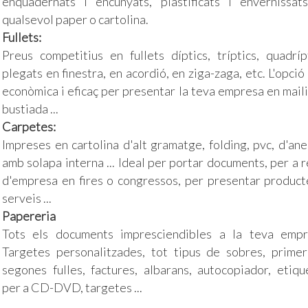
enquadernats i encunyats, plastificats i envernissat
qualsevol paper o cartolina.
Fullets:
Preus competitius en fullets díptics, tríptics, quadrípt
plegats en finestra, en acordió, en ziga-zaga, etc. L'opci
econòmica i eficaç per presentar la teva empresa en maili
bustiada ...
Carpetes:
Impreses en cartolina d'alt gramatge, folding, pvc, d'ane
amb solapa interna ... Ideal per portar documents, per a 
d'empresa en fires o congressos, per presentar product
serveis ...
Papereria
Tots els documents impresciendibles a la teva empr
Targetes personalitzades, tot tipus de sobres, primer
segones fulles, factures, albarans, autocopiador, etiqu
per a CD-DVD, targetes ...