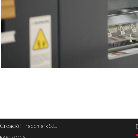
Creació i Trademark S.L.
D
BARCELONA