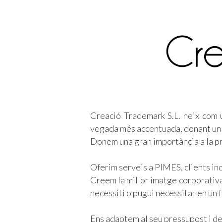
Creació Trademark S.L. neix com u
vegada més accentuada, donant un s
Donem una gran importància a la pr
Oferim serveis a PIMES, clients in
Creem la millor imatge corporativa
necessiti o pugui necessitar en un f
Ens adaptem al seu pressupost i de