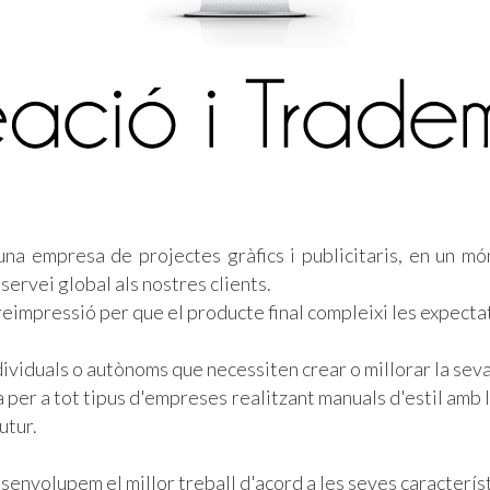
na empresa de projectes gràfics i publicitaris, en un mó
ervei global als nostres clients.
eimpressió per que el producte final compleixi les expectat
dividuals o autònoms que necessiten crear o millorar la sev
 per a tot tipus d'empreses realitzant manuals d'estil amb 
utur.
senvolupem el millor treball d'acord a les seves caracterís