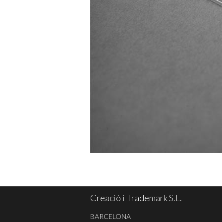
Creació i Trademark S.L.
BARCELONA